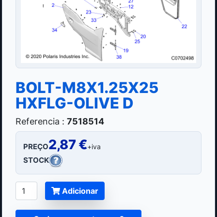
BOLT-M8X1.25X25
HXFLG-OLIVE D
Referencia :
7518514
2,87 €
PREÇO
+iva
STOCK
Adicionar