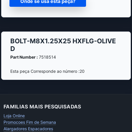
Onde se usa esta peça?
BOLT-M8X1.25X25 HXFLG-OLIVE
D
Part Number :
7518514
Esta peça Corresponde ao número :20
FAMILIAS MAIS PESQUISADAS
Loja Online
Promocoes Fim de Semana
Alargadores Espacadores