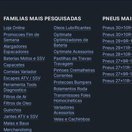
FAMILIAS MAIS PESQUISADAS
PNEUS MAI
Loja Online
Oleos Lubrificantes
Pneus 30x10R
Promocoes Fim de
Optimate
Pneus 30x10R
Semana
Optimizadores de
Pneus 29x9R-
Bateria
Alargadores
Pneus 29x11R-
Espacadores
Optimate Acessorios
Pneus 28x10R
Baterias Motos e SSV
Pastilhas de Travao
Pneus 27x9R-
Travagem
Capacetes
Pneus 27x11R-
Pinhoes Cremalheiras
Correias Variador
Pneus 27x9R-
Correntes
Escapes ATV / SSV
Pneus 27x11R-
Protecoes Bumpers
Ferramenta Tools
Rolamentos Roda
Diagnostico
Transmissoes Foles
Filtros de Ar
Homocineticas
Filtros de Oleo
Variadores
Guinchos
Acessorios
Jantes ATV e SSV
Velas e Cachimbos
Malas e Baus
Merchandising