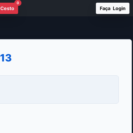
0
Cesto
Faça Login
-13