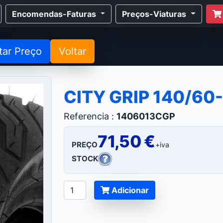
Encomendas-Faturas
Preços-Viaturas
tar Preço
Voltar
CITY GRIP 140/60
Referencia :
1406013CGP
71,50 €
PREÇO
+iva
STOCK
Adicionar