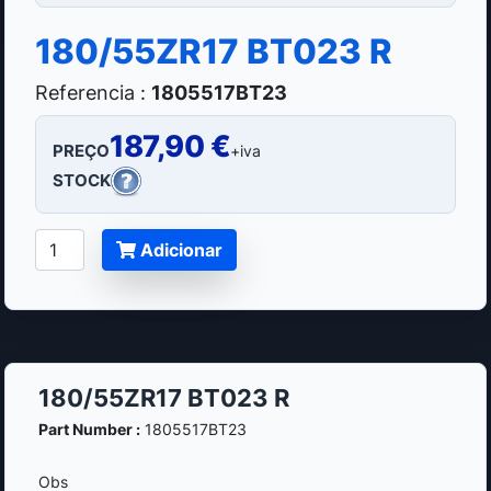
180/55ZR17 BT023 R
Referencia :
1805517BT23
187,90 €
PREÇO
+iva
STOCK
Adicionar
180/55ZR17 BT023 R
Part Number :
1805517BT23
Obs