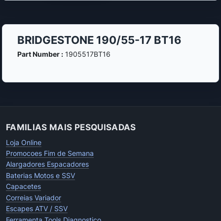
BRIDGESTONE 190/55-17 BT16
Part Number :
1905517BT16
FAMILIAS MAIS PESQUISADAS
Loja Online
Promocoes Fim de Semana
Alargadores Espacadores
Baterias Motos e SSV
Capacetes
Correias Variador
Escapes ATV / SSV
Ferramenta Tools Diagnostico