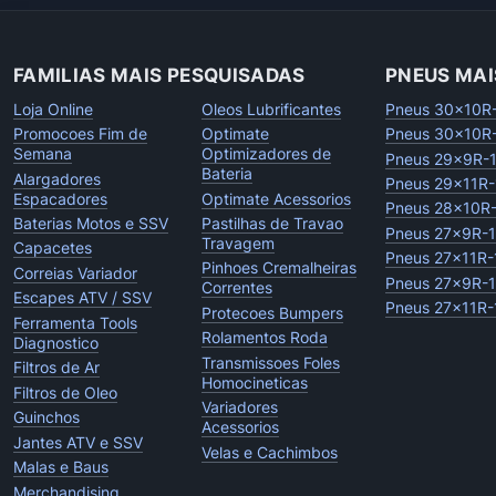
FAMILIAS MAIS PESQUISADAS
PNEUS MAI
Loja Online
Oleos Lubrificantes
Pneus 30x10R
Promocoes Fim de
Optimate
Pneus 30x10R
Semana
Optimizadores de
Pneus 29x9R-
Bateria
Alargadores
Pneus 29x11R-
Espacadores
Optimate Acessorios
Pneus 28x10R
Baterias Motos e SSV
Pastilhas de Travao
Pneus 27x9R-
Travagem
Capacetes
Pneus 27x11R-
Pinhoes Cremalheiras
Correias Variador
Pneus 27x9R-
Correntes
Escapes ATV / SSV
Pneus 27x11R-
Protecoes Bumpers
Ferramenta Tools
Rolamentos Roda
Diagnostico
Transmissoes Foles
Filtros de Ar
Homocineticas
Filtros de Oleo
Variadores
Guinchos
Acessorios
Jantes ATV e SSV
Velas e Cachimbos
Malas e Baus
Merchandising