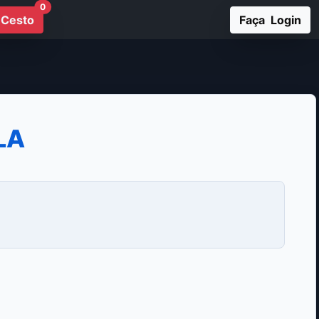
0
Cesto
Faça Login
LA