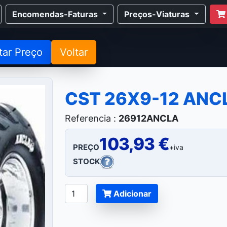
Encomendas-Faturas
Preços-Viaturas
tar Preço
Voltar
CST 26X9-12 ANC
Referencia :
26912ANCLA
103,93 €
PREÇO
+iva
STOCK
Adicionar