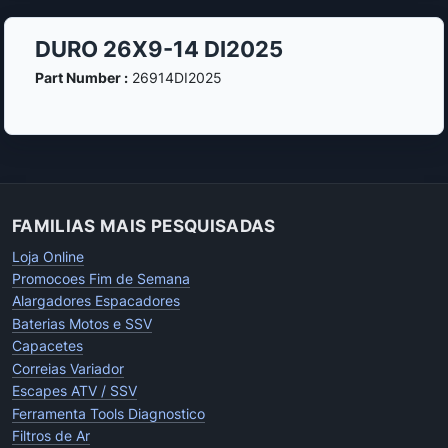
DURO 26X9-14 DI2025
Part Number :
26914DI2025
FAMILIAS MAIS PESQUISADAS
Loja Online
Promocoes Fim de Semana
Alargadores Espacadores
Baterias Motos e SSV
Capacetes
Correias Variador
Escapes ATV / SSV
Ferramenta Tools Diagnostico
Filtros de Ar