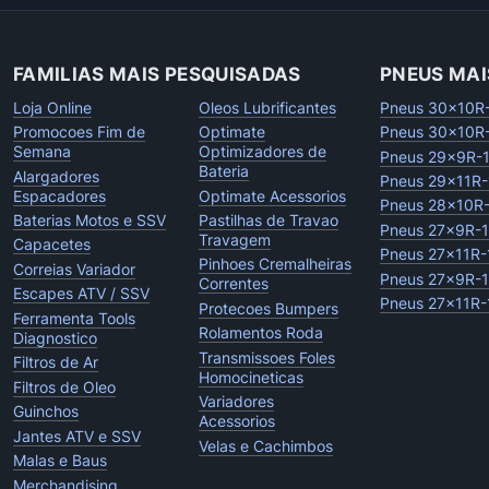
FAMILIAS MAIS PESQUISADAS
PNEUS MAI
Loja Online
Oleos Lubrificantes
Pneus 30x10R
Promocoes Fim de
Optimate
Pneus 30x10R
Semana
Optimizadores de
Pneus 29x9R-
Bateria
Alargadores
Pneus 29x11R-
Espacadores
Optimate Acessorios
Pneus 28x10R
Baterias Motos e SSV
Pastilhas de Travao
Pneus 27x9R-
Travagem
Capacetes
Pneus 27x11R-
Pinhoes Cremalheiras
Correias Variador
Pneus 27x9R-
Correntes
Escapes ATV / SSV
Pneus 27x11R-
Protecoes Bumpers
Ferramenta Tools
Rolamentos Roda
Diagnostico
Transmissoes Foles
Filtros de Ar
Homocineticas
Filtros de Oleo
Variadores
Guinchos
Acessorios
Jantes ATV e SSV
Velas e Cachimbos
Malas e Baus
Merchandising