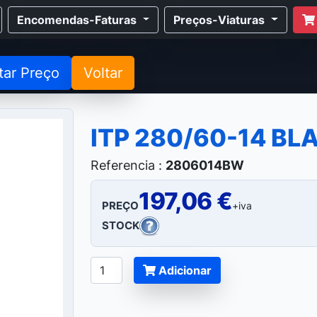
Encomendas-Faturas
Preços-Viaturas
tar Preço
Voltar
ITP 280/60-14 B
Referencia :
2806014BW
197,06 €
PREÇO
+iva
STOCK
Adicionar