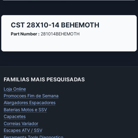
CST 28X10-14 BEHEMOTH
Part Number :
281014BEHEMOTH
FAMILIAS MAIS PESQUISADAS
Loja Online
Promocoes Fim de Semana
Alargadores Espacadores
Baterias Motos e SSV
Capacetes
Correias Variador
Escapes ATV / SSV
Ferramenta Tools Diagnostico