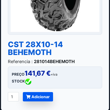
CST 28X10-14
BEHEMOTH
Referencia :
281014BEHEMOTH
141,67 €
PREÇO
+iva
STOCK
Adicionar