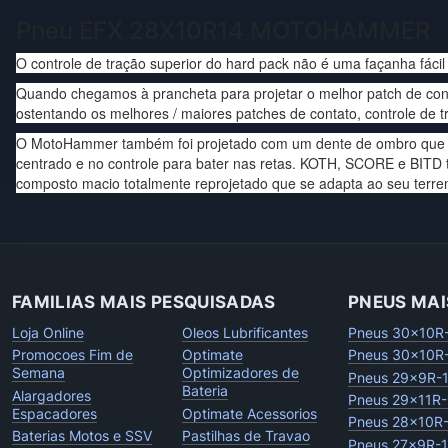
Pneu EFX 28X10R14 MOTOHAMMER
O controle de tração superior do hard pack não é uma façanha fácil 
Quando chegamos à prancheta para projetar o melhor patch de co
ostentando os melhores / maiores patches de contato, controle de 
O MotoHammer também foi projetado com um dente de ombro que agarr
centrado e no controle para bater nas retas. KOTH, SCORE e BITD t
composto macio totalmente reprojetado que se adapta ao seu terre
FAMILIAS MAIS PESQUISADAS
PNEUS MAI
Loja Online
Oleos Lubrificantes
Pneus 30x10R
Promocoes Fim de
Optimate
Pneus 30x10R
Semana
Optimizadores de
Pneus 29x9R-
Bateria
Alargadores
Pneus 29x11R-
Espacadores
Optimate Acessorios
Pneus 28x10R
Baterias Motos e SSV
Pastilhas de Travao
Pneus 27x9R-