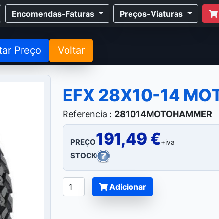
Encomendas-Faturas
Preços-Viaturas
tar Preço
Voltar
EFX 28X10-14 M
Referencia :
281014MOTOHAMMER
191,49 €
PREÇO
+iva
STOCK
Adicionar