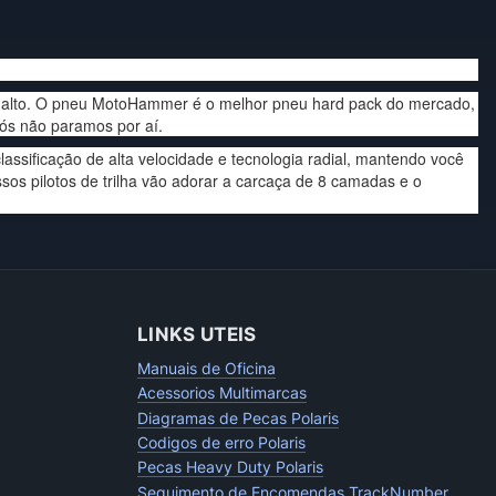
 alto. O pneu MotoHammer é o melhor pneu hard pack do mercado,
Nós não paramos por aí.
ssificação de alta velocidade e tecnologia radial, mantendo você
os pilotos de trilha vão adorar a carcaça de 8 camadas e o
LINKS UTEIS
Manuais de Oficina
Acessorios Multimarcas
Diagramas de Pecas Polaris
Codigos de erro Polaris
Pecas Heavy Duty Polaris
Seguimento de Encomendas TrackNumber