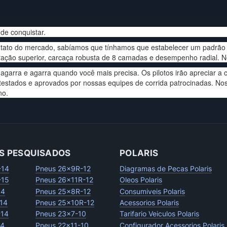
de conquistar.
ntato do mercado, sabíamos que tínhamos que estabelecer um padrão
tração superior, carcaça robusta de 8 camadas e desempenho radial. 
a e agarra quando você mais precisa. Os pilotos irão apreciar a cla
estados e aprovados por nossas equipes de corrida patrocinadas. Noss
no.
S PESQUISADOS
POLARIS
-14
Pneus 26x9R-12
Diagramas de Pecas Polaris
-15
Pneus 26x11R-12
Oleos Polaris
14
Pneus 25x8R-12
Consumiveis Polaris
14
Pneus 25x10R-12
Acessorios Polaris
-14
Pneus 23x7-10
Tarifario Veiculos Polaris
14
Pneus 22x11-10
Configurador Acessorios Polaris