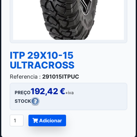
ITP 29X10-15
ULTRACROSS
Referencia :
291015ITPUC
192,42 €
PREÇO
+iva
STOCK
Adicionar