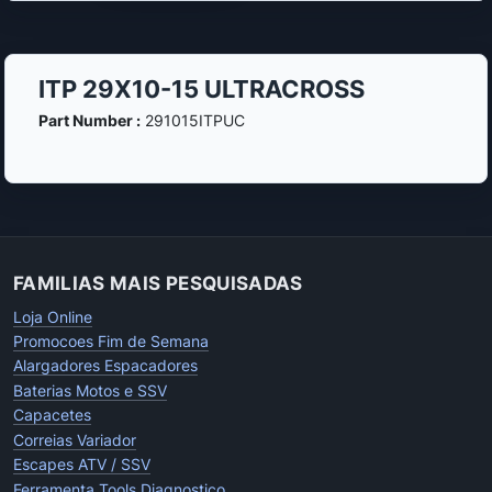
ITP 29X10-15 ULTRACROSS
Part Number :
291015ITPUC
FAMILIAS MAIS PESQUISADAS
Loja Online
Promocoes Fim de Semana
Alargadores Espacadores
Baterias Motos e SSV
Capacetes
Correias Variador
Escapes ATV / SSV
Ferramenta Tools Diagnostico