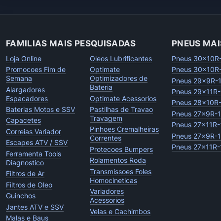
FAMILIAS MAIS PESQUISADAS
PNEUS MAI
Loja Online
Oleos Lubrificantes
Pneus 30x10R
Promocoes Fim de
Optimate
Pneus 30x10R
Semana
Optimizadores de
Pneus 29x9R-
Bateria
Alargadores
Pneus 29x11R-
Espacadores
Optimate Acessorios
Pneus 28x10R
Baterias Motos e SSV
Pastilhas de Travao
Pneus 27x9R-
Travagem
Capacetes
Pneus 27x11R-
Pinhoes Cremalheiras
Correias Variador
Pneus 27x9R-
Correntes
Escapes ATV / SSV
Pneus 27x11R-
Protecoes Bumpers
Ferramenta Tools
Rolamentos Roda
Diagnostico
Transmissoes Foles
Filtros de Ar
Homocineticas
Filtros de Oleo
Variadores
Guinchos
Acessorios
Jantes ATV e SSV
Velas e Cachimbos
Malas e Baus