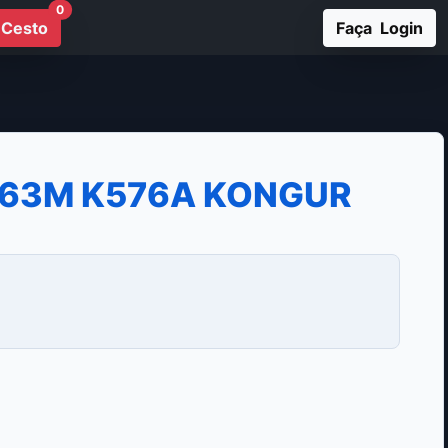
0
Cesto
Faça Login
 63M K576A KONGUR