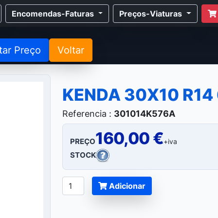
Encomendas-Faturas
Preços-Viaturas
tar Preço
Voltar
KENDA 30X10 R14
Referencia :
301014K576A
160,00 €
PREÇO
+iva
STOCK
Adicionar