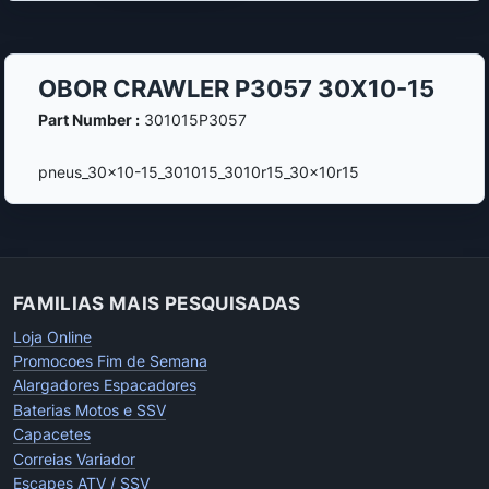
OBOR CRAWLER P3057 30X10-15
Part Number :
301015P3057
pneus_30x10-15_301015_3010r15_30x10r15
FAMILIAS MAIS PESQUISADAS
Loja Online
Promocoes Fim de Semana
Alargadores Espacadores
Baterias Motos e SSV
Capacetes
Correias Variador
Escapes ATV / SSV