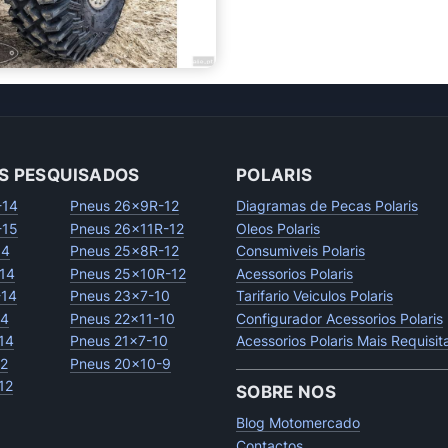
S PESQUISADOS
POLARIS
-14
Pneus 26x9R-12
Diagramas de Pecas Polaris
-15
Pneus 26x11R-12
Oleos Polaris
14
Pneus 25x8R-12
Consumiveis Polaris
14
Pneus 25x10R-12
Acessorios Polaris
-14
Pneus 23x7-10
Tarifario Veiculos Polaris
14
Pneus 22x11-10
Configurador Acessorios Polaris
14
Pneus 21x7-10
Acessorios Polaris Mais Requisi
12
Pneus 20x10-9
12
SOBRE NOS
Blog Motomercado
Contactos