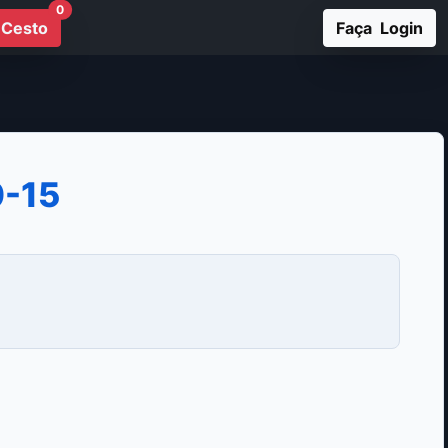
0
Cesto
Faça Login
0-15