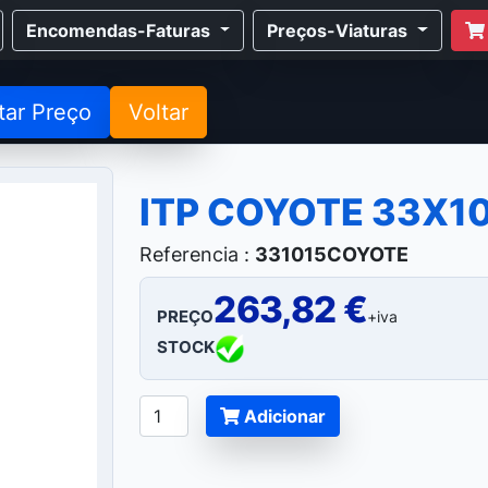
Encomendas-Faturas
Preços-Viaturas
tar Preço
Voltar
ITP COYOTE 33X1
Referencia :
331015COYOTE
263,82 €
PREÇO
+iva
STOCK
Adicionar