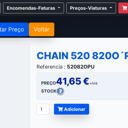
Encomendas-Faturas
Preços-Viaturas
tar Preço
Voltar
CHAIN 520 820O´
Referencia :
52082OPU
41,65 €
PREÇO
+iva
STOCK
Adicionar