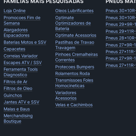
FAMILIAS MAIS PESQUISADAS
PNEUS MAI
Loja Online
Oleos Lubrificantes
Pneus 30x10R
Promocoes Fim de
Optimate
Pneus 30x10R
Semana
Optimizadores de
Pneus 29x9R-
Bateria
Alargadores
Pneus 29x11R-
Espacadores
Optimate Acessorios
Pneus 28x10R
Baterias Motos e SSV
Pastilhas de Travao
Pneus 27x9R-
Travagem
Capacetes
Pneus 27x11R-
Pinhoes Cremalheiras
Correias Variador
Pneus 27x9R-
Correntes
Escapes ATV / SSV
Pneus 27x11R-
Protecoes Bumpers
Ferramenta Tools
Rolamentos Roda
Diagnostico
Transmissoes Foles
Filtros de Ar
Homocineticas
Filtros de Oleo
Variadores
Guinchos
Acessorios
Jantes ATV e SSV
Velas e Cachimbos
Malas e Baus
Merchandising
Boutique