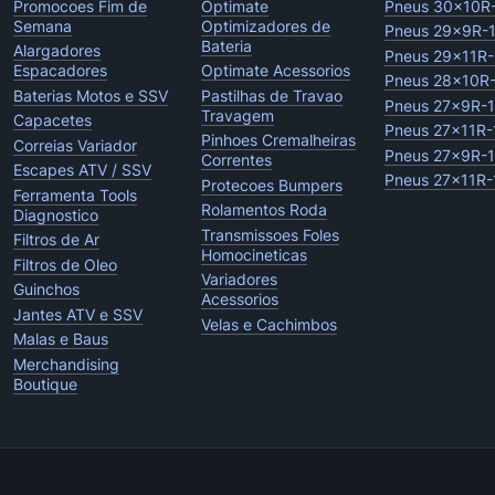
Promocoes Fim de
Optimate
Pneus 30x10R
Semana
Optimizadores de
Pneus 29x9R-
Bateria
Alargadores
Pneus 29x11R-
Espacadores
Optimate Acessorios
Pneus 28x10R
Baterias Motos e SSV
Pastilhas de Travao
Pneus 27x9R-
Travagem
Capacetes
Pneus 27x11R-
Pinhoes Cremalheiras
Correias Variador
Pneus 27x9R-
Correntes
Escapes ATV / SSV
Pneus 27x11R-
Protecoes Bumpers
Ferramenta Tools
Rolamentos Roda
Diagnostico
Transmissoes Foles
Filtros de Ar
Homocineticas
Filtros de Oleo
Variadores
Guinchos
Acessorios
Jantes ATV e SSV
Velas e Cachimbos
Malas e Baus
Merchandising
Boutique