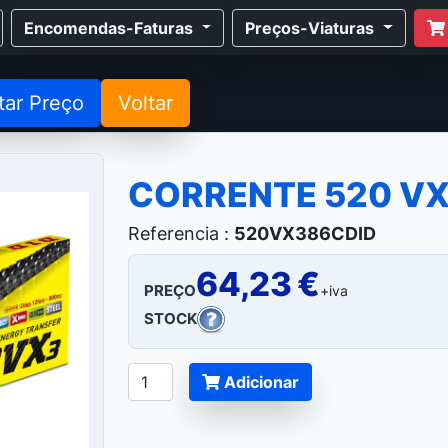
Encomendas-Faturas
Preços-Viaturas
tar Preço
Voltar
CORRENTE 520 VX
Referencia :
520VX386CDID
64,23 €
PREÇO
+iva
STOCK
Adicionar