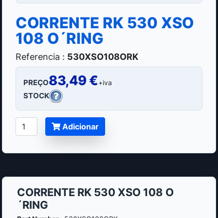
CORRENTE RK 530 XSO
108 O´RING
Referencia :
530XSO108ORK
83,49 €
PREÇO
+iva
STOCK
Adicionar
CORRENTE RK 530 XSO 108 O
´RING