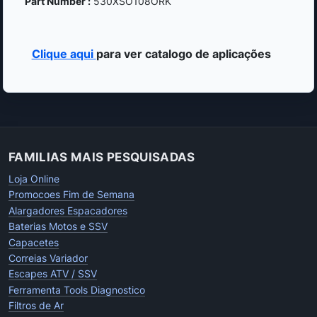
Part Number :
530XSO108ORK
Clique aqui
para ver catalogo de aplicações
FAMILIAS MAIS PESQUISADAS
Loja Online
Promocoes Fim de Semana
Alargadores Espacadores
Baterias Motos e SSV
Capacetes
Correias Variador
Escapes ATV / SSV
Ferramenta Tools Diagnostico
Filtros de Ar