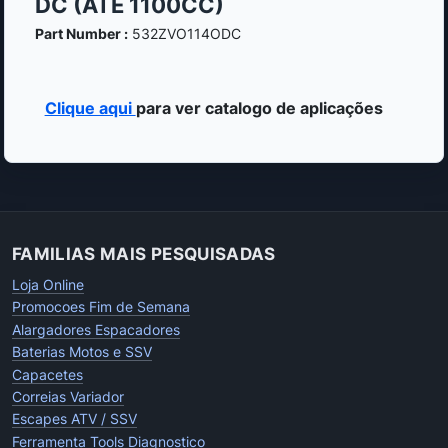
DC (ATÉ 1100CC)
Part Number :
532ZVO114ODC
Clique aqui
para ver catalogo de aplicações
FAMILIAS MAIS PESQUISADAS
Loja Online
Promocoes Fim de Semana
Alargadores Espacadores
Baterias Motos e SSV
Capacetes
Correias Variador
Escapes ATV / SSV
Ferramenta Tools Diagnostico