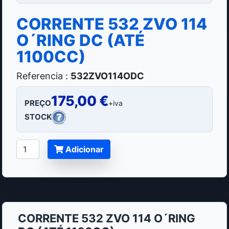
CORRENTE 532 ZVO 114
O´RING DC (ATÉ
1100CC)
Referencia :
532ZVO114ODC
175,00 €
PREÇO
+iva
STOCK
Adicionar
CORRENTE 532 ZVO 114 O´RING