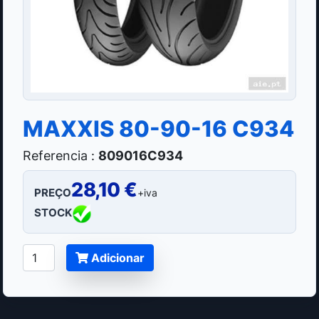
MAXXIS 80-90-16 C934
Referencia :
809016C934
28,10 €
PREÇO
+iva
STOCK
Adicionar