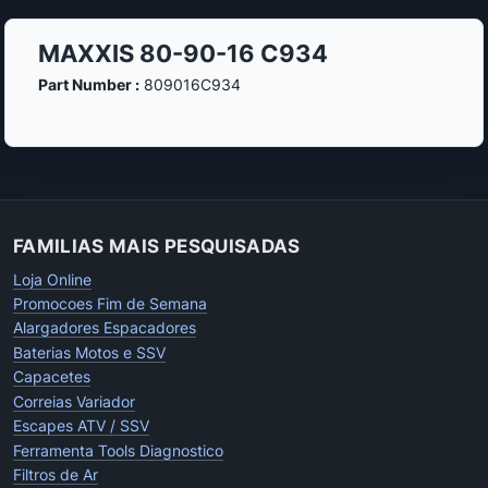
MAXXIS 80-90-16 C934
Part Number :
809016C934
FAMILIAS MAIS PESQUISADAS
Loja Online
Promocoes Fim de Semana
Alargadores Espacadores
Baterias Motos e SSV
Capacetes
Correias Variador
Escapes ATV / SSV
Ferramenta Tools Diagnostico
Filtros de Ar