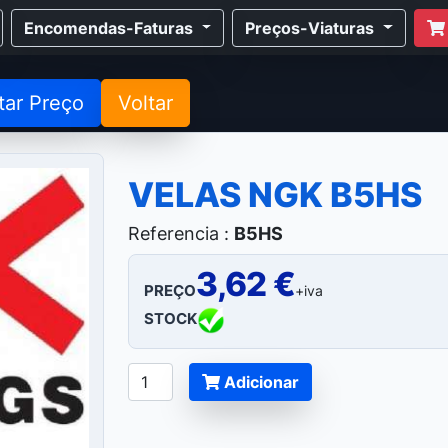
Encomendas-Faturas
Preços-Viaturas
tar Preço
Voltar
VELAS NGK B5HS
Referencia :
B5HS
3,62 €
PREÇO
+iva
STOCK
Adicionar