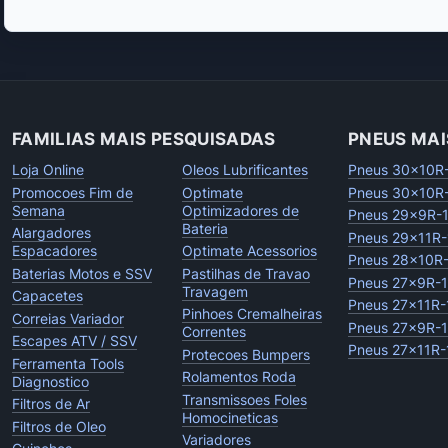
FAMILIAS MAIS PESQUISADAS
PNEUS MAI
Loja Online
Oleos Lubrificantes
Pneus 30x10R
Promocoes Fim de
Optimate
Pneus 30x10R
Semana
Optimizadores de
Pneus 29x9R-
Bateria
Alargadores
Pneus 29x11R-
Espacadores
Optimate Acessorios
Pneus 28x10R
Baterias Motos e SSV
Pastilhas de Travao
Pneus 27x9R-
Travagem
Capacetes
Pneus 27x11R-
Pinhoes Cremalheiras
Correias Variador
Pneus 27x9R-
Correntes
Escapes ATV / SSV
Pneus 27x11R-
Protecoes Bumpers
Ferramenta Tools
Rolamentos Roda
Diagnostico
Transmissoes Foles
Filtros de Ar
Homocineticas
Filtros de Oleo
Variadores