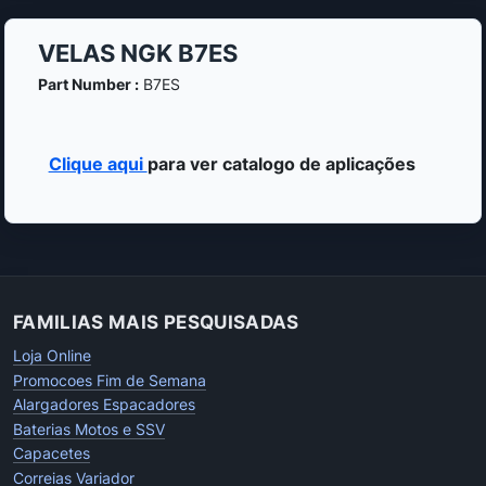
VELAS NGK B7ES
Part Number :
B7ES
Clique aqui
para ver catalogo de aplicações
FAMILIAS MAIS PESQUISADAS
Loja Online
Promocoes Fim de Semana
Alargadores Espacadores
Baterias Motos e SSV
Capacetes
Correias Variador