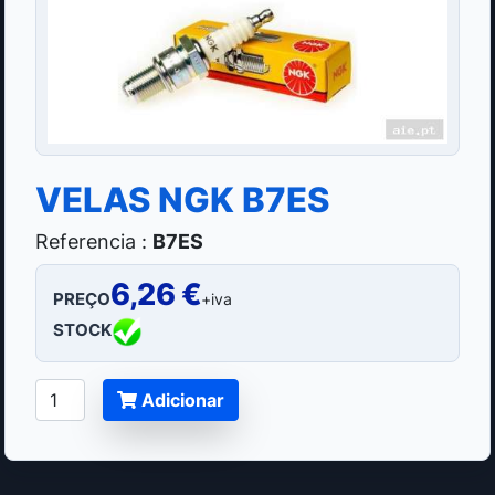
VELAS NGK B7ES
Referencia :
B7ES
6,26 €
PREÇO
+iva
STOCK
Adicionar