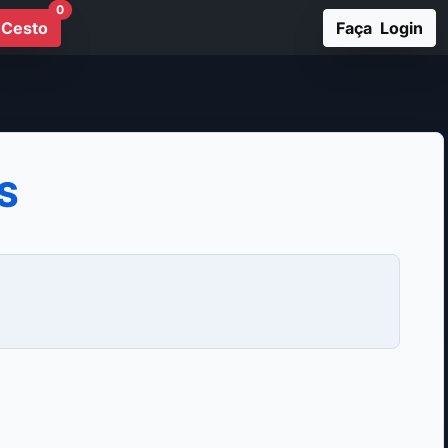
0
Cesto
Faça Login
S