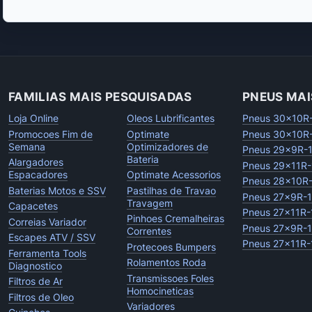
FAMILIAS MAIS PESQUISADAS
PNEUS MAI
Loja Online
Oleos Lubrificantes
Pneus 30x10R
Promocoes Fim de
Optimate
Pneus 30x10R
Semana
Optimizadores de
Pneus 29x9R-
Bateria
Alargadores
Pneus 29x11R-
Espacadores
Optimate Acessorios
Pneus 28x10R
Baterias Motos e SSV
Pastilhas de Travao
Pneus 27x9R-
Travagem
Capacetes
Pneus 27x11R-
Pinhoes Cremalheiras
Correias Variador
Pneus 27x9R-
Correntes
Escapes ATV / SSV
Pneus 27x11R-
Protecoes Bumpers
Ferramenta Tools
Rolamentos Roda
Diagnostico
Transmissoes Foles
Filtros de Ar
Homocineticas
Filtros de Oleo
Variadores