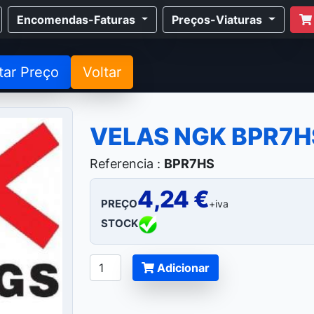
Encomendas-Faturas
Preços-Viaturas
tar Preço
Voltar
VELAS NGK BPR7H
Referencia :
BPR7HS
4,24 €
PREÇO
+iva
STOCK
Adicionar