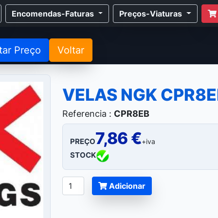
Encomendas-Faturas
Preços-Viaturas
tar Preço
Voltar
VELAS NGK CPR8E
Referencia :
CPR8EB
7,86 €
PREÇO
+iva
STOCK
Adicionar