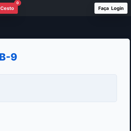
0
Cesto
Faça Login
B-9