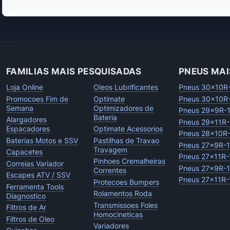
FAMILIAS MAIS PESQUISADAS
PNEUS MAI
Loja Online
Oleos Lubrificantes
Pneus 30x10R
Promocoes Fim de
Optimate
Pneus 30x10R
Semana
Optimizadores de
Pneus 29x9R-
Bateria
Alargadores
Pneus 29x11R-
Espacadores
Optimate Acessorios
Pneus 28x10R
Baterias Motos e SSV
Pastilhas de Travao
Pneus 27x9R-
Travagem
Capacetes
Pneus 27x11R-
Pinhoes Cremalheiras
Correias Variador
Pneus 27x9R-
Correntes
Escapes ATV / SSV
Pneus 27x11R-
Protecoes Bumpers
Ferramenta Tools
Rolamentos Roda
Diagnostico
Transmissoes Foles
Filtros de Ar
Homocineticas
Filtros de Oleo
Variadores