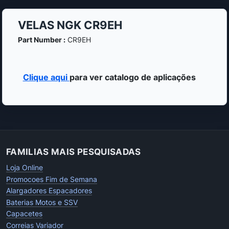
VELAS NGK CR9EH
Part Number :
CR9EH
Clique aqui
para ver catalogo de aplicações
FAMILIAS MAIS PESQUISADAS
Loja Online
Promocoes Fim de Semana
Alargadores Espacadores
Baterias Motos e SSV
Capacetes
Correias Variador