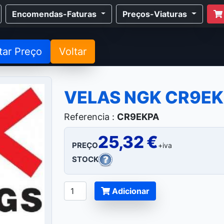
Encomendas-Faturas
Preços-Viaturas
tar Preço
Voltar
VELAS NGK CR9E
Referencia :
CR9EKPA
25,32 €
PREÇO
+iva
STOCK
Adicionar