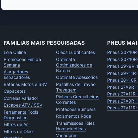
FAMILIAS MAIS PESQUISADAS
PNEUS MAI
Loja Online
Oleos Lubrificantes
Pneus 30x10R
Promocoes Fim de
Optimate
Pneus 30x10R
Semana
Optimizadores de
Pneus 29x9R-
Bateria
Alargadores
Pneus 29x11R-
Espacadores
Optimate Acessorios
Pneus 28x10R
Baterias Motos e SSV
Pastilhas de Travao
Pneus 27x9R-
Travagem
Capacetes
Pneus 27x11R-
Pinhoes Cremalheiras
Correias Variador
Pneus 27x9R-
Correntes
Escapes ATV / SSV
Pneus 27x11R-
Protecoes Bumpers
Ferramenta Tools
Rolamentos Roda
Diagnostico
Transmissoes Foles
Filtros de Ar
Homocineticas
Filtros de Oleo
Variadores