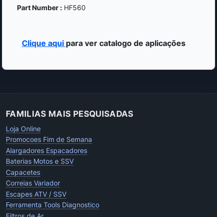
Part Number :
HF560
Clique aqui
para ver catalogo de aplicações
FAMILIAS MAIS PESQUISADAS
Loja Online
Promocoes Fim de Semana
Alargadores Espacadores
Baterias Motos e SSV
Capacetes
Correias Variador
Escapes ATV / SSV
Ferramenta Tools Diagnostico
Filtros de Ar