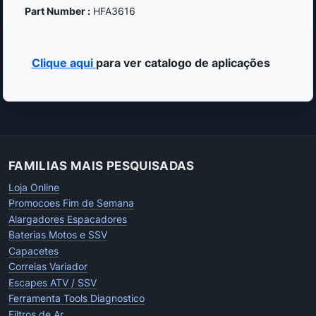
Part Number :
HFA3616
Clique aqui
para ver catalogo de aplicações
FAMILIAS MAIS PESQUISADAS
Loja Online
Promocoes Fim de Semana
Alargadores Espacadores
Baterias Motos e SSV
Capacetes
Correias Variador
Escapes ATV / SSV
Ferramenta Tools Diagnostico
Filtros de Ar