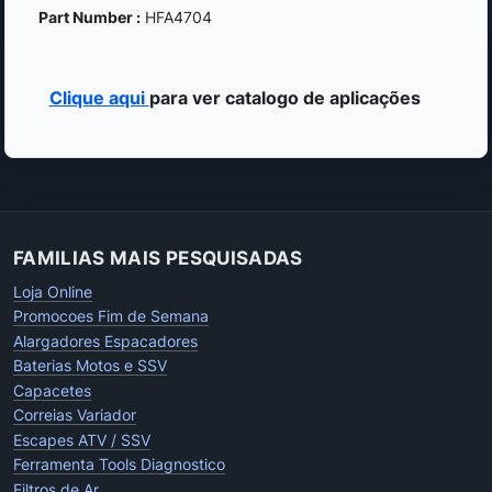
Part Number :
HFA4704
Clique aqui
para ver catalogo de aplicações
FAMILIAS MAIS PESQUISADAS
Loja Online
Promocoes Fim de Semana
Alargadores Espacadores
Baterias Motos e SSV
Capacetes
Correias Variador
Escapes ATV / SSV
Ferramenta Tools Diagnostico
Filtros de Ar