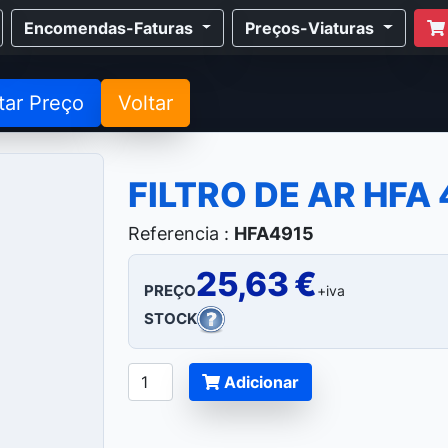
Encomendas-Faturas
Preços-Viaturas
tar Preço
Voltar
FILTRO DE AR HFA 
Referencia :
HFA4915
25,63 €
PREÇO
+iva
STOCK
Adicionar