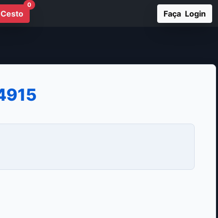
0
Cesto
Faça Login
4915