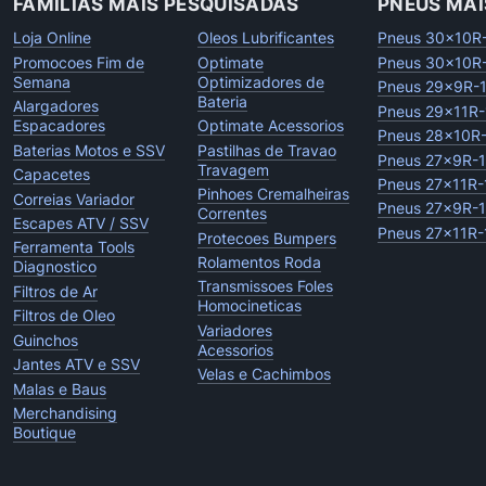
FAMILIAS MAIS PESQUISADAS
PNEUS MAI
Loja Online
Oleos Lubrificantes
Pneus 30x10R
Promocoes Fim de
Optimate
Pneus 30x10R
Semana
Optimizadores de
Pneus 29x9R-
Bateria
Alargadores
Pneus 29x11R-
Espacadores
Optimate Acessorios
Pneus 28x10R
Baterias Motos e SSV
Pastilhas de Travao
Pneus 27x9R-
Travagem
Capacetes
Pneus 27x11R-
Pinhoes Cremalheiras
Correias Variador
Pneus 27x9R-
Correntes
Escapes ATV / SSV
Pneus 27x11R-
Protecoes Bumpers
Ferramenta Tools
Rolamentos Roda
Diagnostico
Transmissoes Foles
Filtros de Ar
Homocineticas
Filtros de Oleo
Variadores
Guinchos
Acessorios
Jantes ATV e SSV
Velas e Cachimbos
Malas e Baus
Merchandising
Boutique