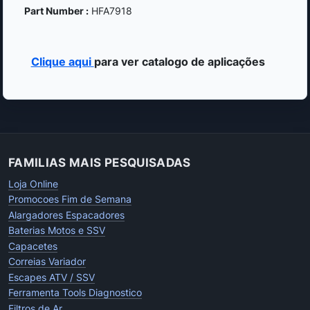
Part Number :
HFA7918
Clique aqui
para ver catalogo de aplicações
FAMILIAS MAIS PESQUISADAS
Loja Online
Promocoes Fim de Semana
Alargadores Espacadores
Baterias Motos e SSV
Capacetes
Correias Variador
Escapes ATV / SSV
Ferramenta Tools Diagnostico
Filtros de Ar