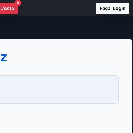
0
Cesto
Faça Login
6Z