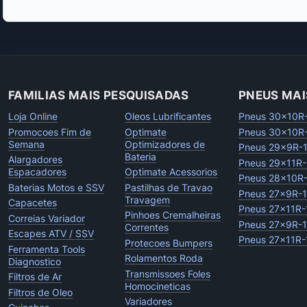
FAMILIAS MAIS PESQUISADAS
PNEUS MAI
Loja Online
Oleos Lubrificantes
Pneus 30x10R
Promocoes Fim de
Optimate
Pneus 30x10R
Semana
Optimizadores de
Pneus 29x9R-
Bateria
Alargadores
Pneus 29x11R-
Espacadores
Optimate Acessorios
Pneus 28x10R
Baterias Motos e SSV
Pastilhas de Travao
Pneus 27x9R-
Travagem
Capacetes
Pneus 27x11R-
Pinhoes Cremalheiras
Correias Variador
Pneus 27x9R-
Correntes
Escapes ATV / SSV
Pneus 27x11R-
Protecoes Bumpers
Ferramenta Tools
Rolamentos Roda
Diagnostico
Transmissoes Foles
Filtros de Ar
Homocineticas
Filtros de Oleo
Variadores