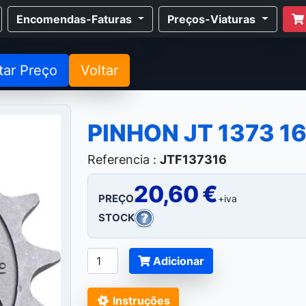
Encomendas-Faturas
Preços-Viaturas
tar Preço
Voltar
PINHON JT 1373 1
Referencia :
JTF137316
20,60 €
PREÇO
+iva
STOCK
Adicionar
Instruções