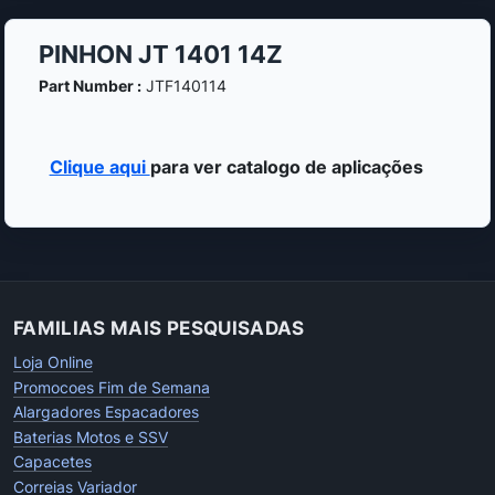
PINHON JT 1401 14Z
Part Number :
JTF140114
Clique aqui
para ver catalogo de aplicações
FAMILIAS MAIS PESQUISADAS
Loja Online
Promocoes Fim de Semana
Alargadores Espacadores
Baterias Motos e SSV
Capacetes
Correias Variador