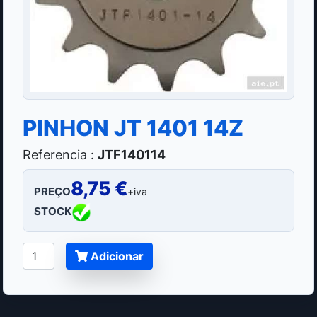
PINHON JT 1401 14Z
Referencia :
JTF140114
8,75 €
PREÇO
+iva
STOCK
Adicionar