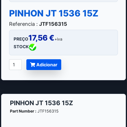
PINHON JT 1536 15Z
Referencia :
JTF156315
17,56 €
PREÇO
+iva
STOCK
Adicionar
PINHON JT 1536 15Z
Part Number :
JTF156315