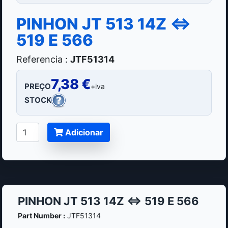
PINHON JT 513 14Z <=>
519 E 566
Referencia :
JTF51314
7,38 €
PREÇO
+iva
STOCK
Adicionar
PINHON JT 513 14Z <=> 519 E 566
Part Number :
JTF51314