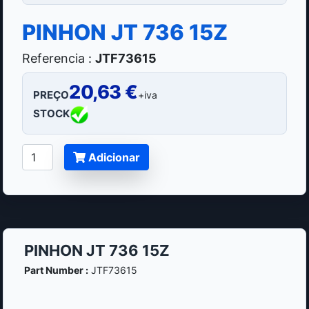
PINHON JT 736 15Z
Referencia :
JTF73615
20,63 €
PREÇO
+iva
STOCK
Adicionar
PINHON JT 736 15Z
Part Number :
JTF73615