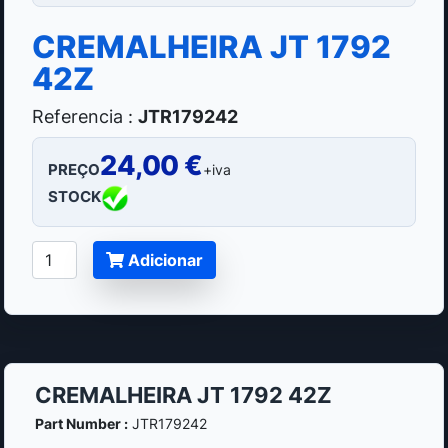
CREMALHEIRA JT 1792
42Z
Referencia :
JTR179242
24,00 €
PREÇO
+iva
STOCK
Adicionar
CREMALHEIRA JT 1792 42Z
Part Number :
JTR179242