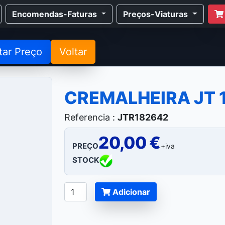
Encomendas-Faturas
Preços-Viaturas
tar Preço
Voltar
CREMALHEIRA JT 
Referencia :
JTR182642
20,00 €
PREÇO
+iva
STOCK
Adicionar