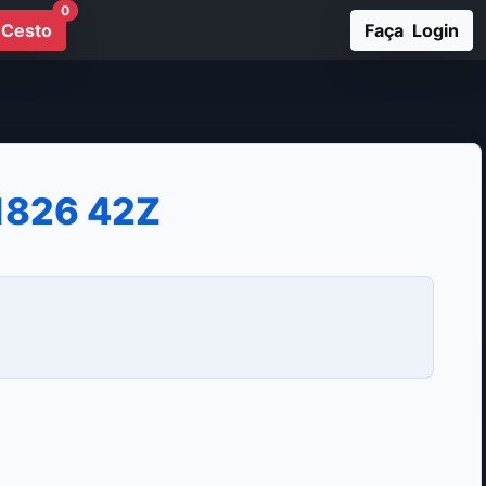
0
Cesto
Faça Login
1826 42Z