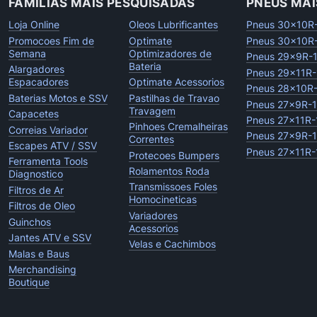
FAMILIAS MAIS PESQUISADAS
PNEUS MAI
Loja Online
Oleos Lubrificantes
Pneus 30x10R
Promocoes Fim de
Optimate
Pneus 30x10R
Semana
Optimizadores de
Pneus 29x9R-
Bateria
Alargadores
Pneus 29x11R-
Espacadores
Optimate Acessorios
Pneus 28x10R
Baterias Motos e SSV
Pastilhas de Travao
Pneus 27x9R-
Travagem
Capacetes
Pneus 27x11R-
Pinhoes Cremalheiras
Correias Variador
Pneus 27x9R-
Correntes
Escapes ATV / SSV
Pneus 27x11R-
Protecoes Bumpers
Ferramenta Tools
Rolamentos Roda
Diagnostico
Transmissoes Foles
Filtros de Ar
Homocineticas
Filtros de Oleo
Variadores
Guinchos
Acessorios
Jantes ATV e SSV
Velas e Cachimbos
Malas e Baus
Merchandising
Boutique