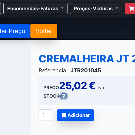
Encomendas-Faturas
Preços-Viaturas
tar Preço
Voltar
CREMALHEIRA JT 
Referencia :
JTR201045
25,02 €
PREÇO
+iva
STOCK
Adicionar