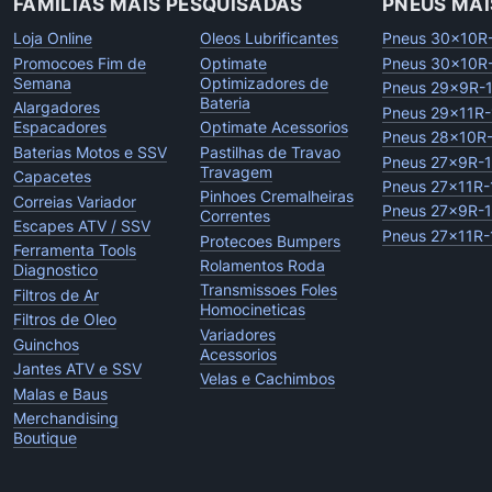
FAMILIAS MAIS PESQUISADAS
PNEUS MAI
Loja Online
Oleos Lubrificantes
Pneus 30x10R
Promocoes Fim de
Optimate
Pneus 30x10R
Semana
Optimizadores de
Pneus 29x9R-
Bateria
Alargadores
Pneus 29x11R-
Espacadores
Optimate Acessorios
Pneus 28x10R
Baterias Motos e SSV
Pastilhas de Travao
Pneus 27x9R-
Travagem
Capacetes
Pneus 27x11R-
Pinhoes Cremalheiras
Correias Variador
Pneus 27x9R-
Correntes
Escapes ATV / SSV
Pneus 27x11R-
Protecoes Bumpers
Ferramenta Tools
Rolamentos Roda
Diagnostico
Transmissoes Foles
Filtros de Ar
Homocineticas
Filtros de Oleo
Variadores
Guinchos
Acessorios
Jantes ATV e SSV
Velas e Cachimbos
Malas e Baus
Merchandising
Boutique