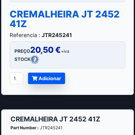
CREMALHEIRA JT 2452
41Z
Referencia :
JTR245241
20,50 €
PREÇO
+iva
STOCK
Adicionar
CREMALHEIRA JT 2452 41Z
Part Number :
JTR245241