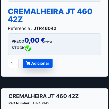
CREMALHEIRA JT 460
42Z
Referencia :
JTR46042
0,00 €
PREÇO
+iva
STOCK
Adicionar
CREMALHEIRA JT 460 42Z
Part Number :
JTR46042