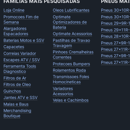
FAMILIAS MAIS PESQUISADAS
PNEUS MAI
Loja Online
Oleos Lubrificantes
Pneus 30x10R
Promocoes Fim de
Optimate
Pneus 30x10R
Semana
Optimizadores de
Pneus 29x9R-
Bateria
Alargadores
Pneus 29x11R-
Espacadores
Optimate Acessorios
Pneus 28x10R
Baterias Motos e SSV
Pastilhas de Travao
Pneus 27x9R-
Travagem
Capacetes
Pneus 27x11R-
Pinhoes Cremalheiras
Correias Variador
Pneus 27x9R-
Correntes
Escapes ATV / SSV
Pneus 27x11R-
Protecoes Bumpers
Ferramenta Tools
Rolamentos Roda
Diagnostico
Transmissoes Foles
Filtros de Ar
Homocineticas
Filtros de Oleo
Variadores
Guinchos
Acessorios
Jantes ATV e SSV
Velas e Cachimbos
Malas e Baus
Merchandising
Boutique