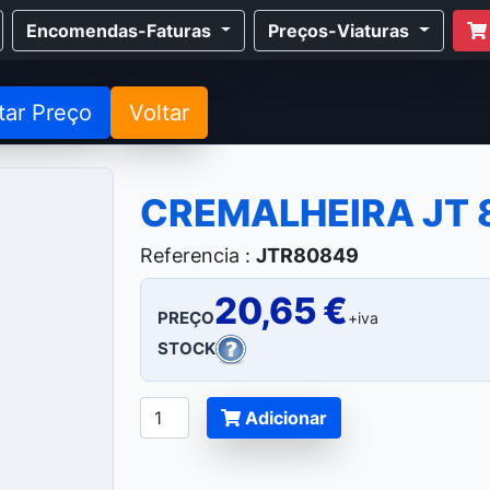
Encomendas-Faturas
Preços-Viaturas
tar Preço
Voltar
CREMALHEIRA JT 
Referencia :
JTR80849
20,65 €
PREÇO
+iva
STOCK
Adicionar