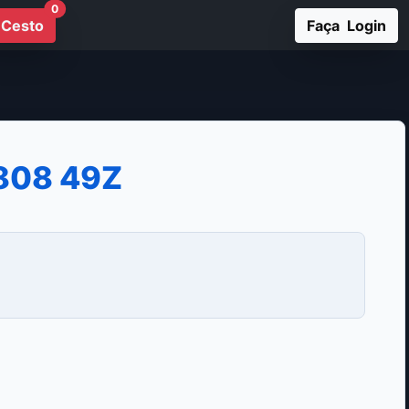
0
Cesto
Faça Login
808 49Z