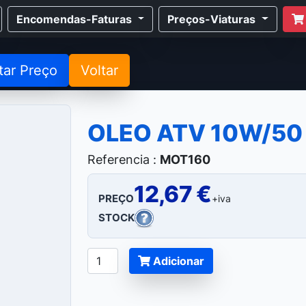
Encomendas-Faturas
Preços-Viaturas
tar Preço
Voltar
OLEO ATV 10W/5
Referencia :
MOT160
12,67 €
PREÇO
+iva
STOCK
Adicionar