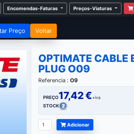
Encomendas-Faturas
Preços-Viaturas
tar Preço
Voltar
OPTIMATE CABLE E
PLUG O09
Referencia :
O9
17,42 €
PREÇO
+iva
STOCK
Adicionar