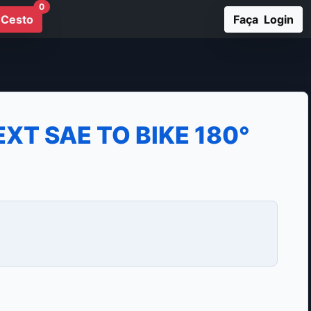
0
Cesto
Faça Login
XT SAE TO BIKE 180°