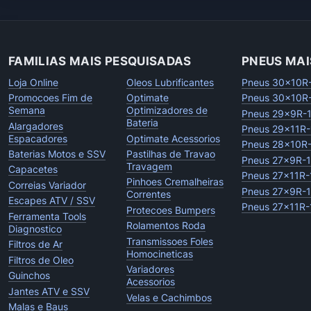
FAMILIAS MAIS PESQUISADAS
PNEUS MAI
Loja Online
Oleos Lubrificantes
Pneus 30x10R
Promocoes Fim de
Optimate
Pneus 30x10R
Semana
Optimizadores de
Pneus 29x9R-
Bateria
Alargadores
Pneus 29x11R-
Espacadores
Optimate Acessorios
Pneus 28x10R
Baterias Motos e SSV
Pastilhas de Travao
Pneus 27x9R-
Travagem
Capacetes
Pneus 27x11R-
Pinhoes Cremalheiras
Correias Variador
Pneus 27x9R-
Correntes
Escapes ATV / SSV
Pneus 27x11R-
Protecoes Bumpers
Ferramenta Tools
Rolamentos Roda
Diagnostico
Transmissoes Foles
Filtros de Ar
Homocineticas
Filtros de Oleo
Variadores
Guinchos
Acessorios
Jantes ATV e SSV
Velas e Cachimbos
Malas e Baus