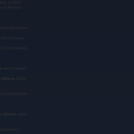
tima, e 100%
ma «CAN-bus»
dimento simples
ça de programa,
as LED inferiores
ar se a voltagem
 a
Bateria
estava
a o funcionamento
 da
Bateria
antes
ticamente o