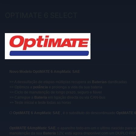
OPTIMATE 6 SELECT
Novo Modelo OptiMATE 6 AmpMatic SAE
>> A dessulfação de etapas múltiplas recupera as
Baterias
danificadas
>> Optimiza a
potência
e prolonga a vida da sua bateria
>> Ciclo de manutenção de longo prazo, seguro e fiável
>> Carregue a
Bateria
em ligação directa ou via CAN-bus
>> Teste inicial e teste todas as horas
O
OptiMATE 6 AmpMatic SAE
, é o substituto do descontinuado
OptiMATE 
OptiMATE 6AmpMatic SAE
, o aparelho todo-em-um o ultimo nascido para 
manutenção da sua
Bateria
12V, está agora disponível com um DUPLO P