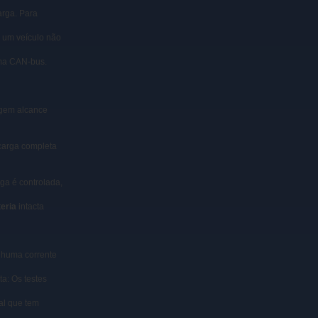
arga. Para
 um veículo não
ama CAN-bus.
tagem alcance
carga completa
ga é controlada,
eria
intacta
enhuma corrente
ta: Os testes
al que tem