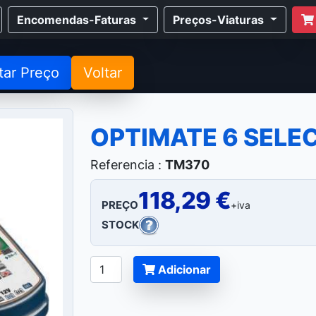
Encomendas-Faturas
Preços-Viaturas
tar Preço
Voltar
OPTIMATE 6 SELE
Referencia :
TM370
118,29 €
PREÇO
+iva
STOCK
Adicionar