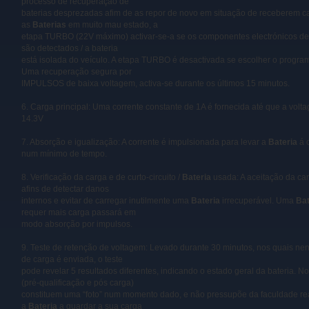
processo de recuperação de
baterias desprezadas afim de as repor de novo em situação de receberem c
as
Baterias
em muito mau estado, a
etapa TURBO (22V máximo) activar-se-a se os componentes electrónicos de
são detectados / a bateria
está isolada do veículo. A etapa TURBO é desactivada se escolher o progr
Uma recuperação segura por
IMPULSOS de baixa voltagem, activa-se durante os últimos 15 minutos.
6. Carga principal: Uma corrente constante de 1A é fornecida até que a vol
14.3V
7. Absorção e igualização: A corrente é impulsionada para levar a
Bateria
á 
num mínimo de tempo.
8. Verificação da carga e de curto-circuito /
Bateria
usada: A aceitação da car
afins de detectar danos
internos e evitar de carregar inutilmente uma
Bateria
irrecuperável. Uma
Bat
requer mais carga passará em
modo absorção por impulsos.
9. Teste de retenção de voltagem: Levado durante 30 minutos, nos quais n
de carga é enviada, o teste
pode revelar 5 resultados diferentes, indicando o estado geral da bateria. No
(pré-qualificação e pós carga)
constituem uma “foto” num momento dado, e não pressupõe da faculdade re
a
Bateria
a guardar a sua carga