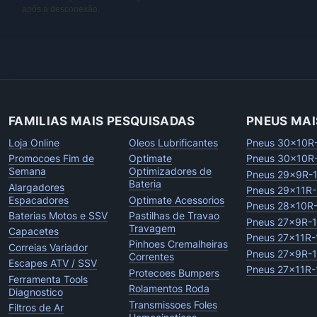
após a desconexão.
FAMILIAS MAIS PESQUISADAS
PNEUS MAI
Loja Online
Oleos Lubrificantes
Pneus 30x10R
Promocoes Fim de
Optimate
Pneus 30x10R
Semana
Optimizadores de
Pneus 29x9R-
Bateria
Alargadores
Pneus 29x11R-
Espacadores
Optimate Acessorios
Pneus 28x10R
Baterias Motos e SSV
Pastilhas de Travao
Pneus 27x9R-
Travagem
Capacetes
Pneus 27x11R-
Pinhoes Cremalheiras
Correias Variador
Pneus 27x9R-
Correntes
Escapes ATV / SSV
Pneus 27x11R-
Protecoes Bumpers
Ferramenta Tools
Rolamentos Roda
Diagnostico
Transmissoes Foles
Filtros de Ar