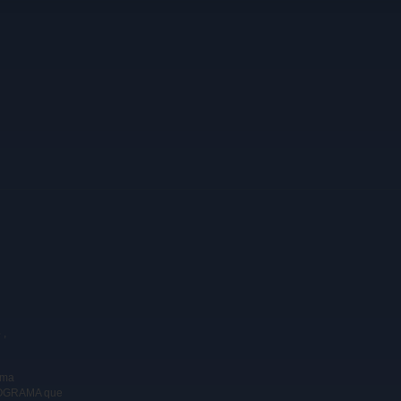
6
,
uma
ROGRAMA que