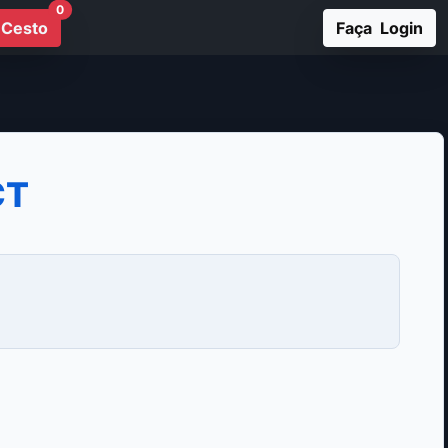
0
Cesto
Faça Login
CT