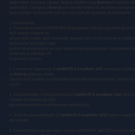
diagnostica, recupera, carrega, testa e mantém a sua
Bateria
de maneira óp
automática. Carregue a
Bateria
em conexão directa ou escolhem o progra
para carregar via ficha DIN 12V se a sua moto for equipada de tal sistema.
Como funciona
1. Passe do programa STANDART ao programa CAN-bus seguindo um proce
de 5 etapas: Conecte as
pinças uma á outra, ligue á corrente, aguarde que a LED confirme a mudan
desconecte as pinças. Pode
passar de um programa ao outro tantas vezes que entender. O borboleteio d
confirmam a activação do
programa CAN-bus.
2. Controlo de segurança: O
OptiMATE 6 AmpMatic SAE
começará a carreg
da
Bateria
pode-se manter
superior a 2V quando do diagnóstico inicial dês da sua conexão, mesmo se
a 0.5V.
3. Funcionalidade: O microprocessador
OptiMATE 6
AmpMatic
SAE
verific
correcto do sistema (as LED
piscam brevemente como forma de confirmação).
4. Teste de pré-qualificação: O
OptiMATE 6
AmpMatic
SAE
indica o estado
de carregar.
5. Dessulfatação e recuperação: O modo STANDART (até 16V) inicia automa