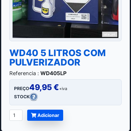
WD40 5 LITROS COM
PULVERIZADOR
Referencia :
WD405LP
49,95 €
PREÇO
+iva
STOCK
Adicionar