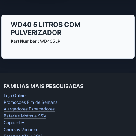
WD40 5 LITROS COM
PULVERIZADOR
Part Number :
WD405LP
FAMILIAS MAIS PESQUISADAS
Loja Online
Promocoes Fim de Semana
Alargadores Espacadores
Baterias Motos e SSV
Capacetes
Correias Variador