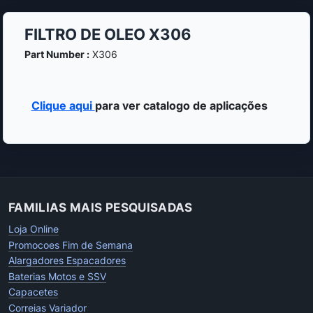
FILTRO DE OLEO X306
Part Number :
X306
Clique aqui
para ver catalogo de aplicações
FAMILIAS MAIS PESQUISADAS
Loja Online
Promocoes Fim de Semana
Alargadores Espacadores
Baterias Motos e SSV
Capacetes
Correias Variador