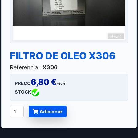
FILTRO DE OLEO X306
Referencia :
X306
6,80 €
PREÇO
+iva
STOCK
Adicionar