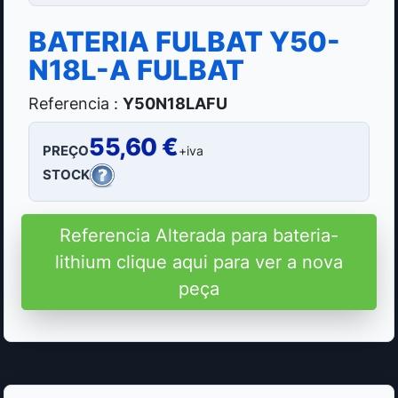
BATERIA FULBAT Y50-
N18L-A FULBAT
Referencia :
Y50N18LAFU
55,60 €
PREÇO
+iva
STOCK
Referencia Alterada para bateria-
lithium clique aqui para ver a nova
peça