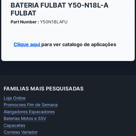
BATERIA FULBAT Y50-N18L-A
FULBAT
Part Number :
Y50N18LAFU
Clique aqui
para ver catalogo de aplicações
FAMILIAS MAIS PESQUISADAS
Loja Online
Promocoes Fim de Semana
Alargadores Espacadores
Baterias Motos e SSV
Capacetes
Correias Variador