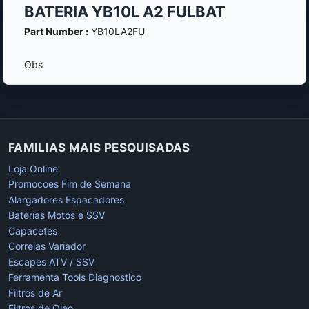
BATERIA YB10L A2 FULBAT
Part Number :
YB10LA2FU
Obs
FAMILIAS MAIS PESQUISADAS
Loja Online
Promocoes Fim de Semana
Alargadores Espacadores
Baterias Motos e SSV
Capacetes
Correias Variador
Escapes ATV / SSV
Ferramenta Tools Diagnostico
Filtros de Ar
Filtros de Oleo