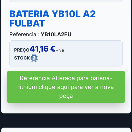
BATERIA YB10L A2
FULBAT
Referencia :
YB10LA2FU
41,16 €
PREÇO
+iva
STOCK
Referencia Alterada para bateria-
lithium clique aqui para ver a nova
peça