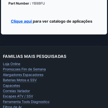
Part Number :
YB9BFU
Clique aqui
para ver catalogo de aplicações
FAMILIAS MAIS PESQUISADAS
Loja Online
Promocoes Fim de Semana
Alargadores Espacadores
Baterias Motos e SSV
Capacetes
Correias Variador
Escapes ATV / SSV
Ferramenta Tools Diagnostico
Filtros de Ar