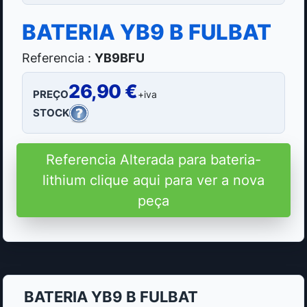
BATERIA YB9 B FULBAT
Referencia :
YB9BFU
26,90 €
PREÇO
+iva
STOCK
Referencia Alterada para bateria-
lithium clique aqui para ver a nova
peça
BATERIA YB9 B FULBAT