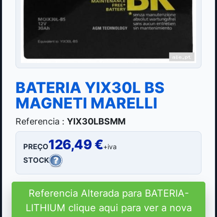
BATERIA YIX30L BS
MAGNETI MARELLI
Referencia :
YIX30LBSMM
126,49 €
PREÇO
+iva
STOCK
Referencia Alterada para BATERIA-
LITHIUM clique aqui para ver a nova