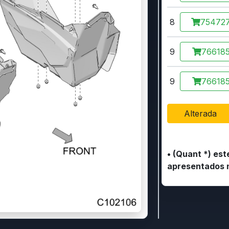
8
75472
9
76618
9
76618
Alterada
• (Quant *) es
apresentados n