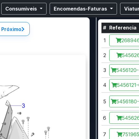
Consumiveis
Encomendas-Faturas
Viatu
#
Referencia
Próximo
1
26894
2
54562
3
5456120
4
5456121
5
5456180
6
54562
7
75196