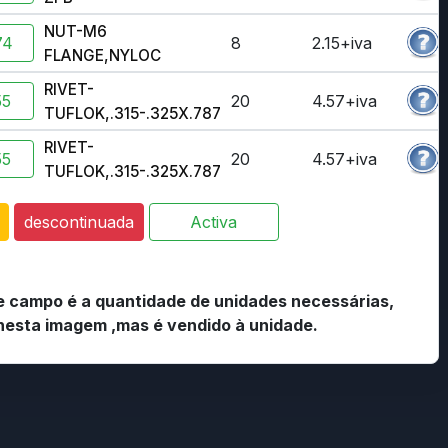
NUT-M6
74
8
2.15+iva
FLANGE,NYLOC
RIVET-
55
20
4.57+iva
TUFLOK,.315-.325X.787
RIVET-
55
20
4.57+iva
TUFLOK,.315-.325X.787
descontinuada
Activa
te campo é a quantidade de unidades necessárias,
esta imagem ,mas é vendido à unidade.