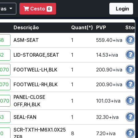
ras
Cesto
Login
0
Descrição
Quant(*)
PVP
Stoc
68
1
559.40+iva
ASM-SEAT
62
1
14.53+iva
LID-STORAGE,SEAT
-070
1
200.90+iva
FOOTWELL-LH,BLK
-070
1
200.90+iva
FOOTWELL-RH,BLK
PANEL-CLOSE
-070
1
101.03+iva
OFF,RH,BLK
63
1
32.30+iva
SEAL-FAN
SCR-TXTH-M6X1.0X25
50
8
7.20+iva
ZFB